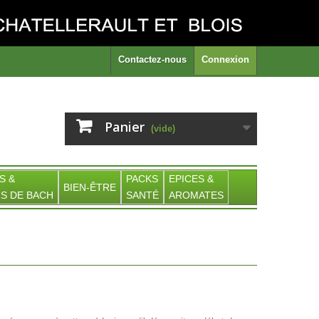
Contactez-nous
Connexion
Panier
(vide)
S &
PACKS
EPICES &
BIEN-ÊTRE
S DE BACH
SANTÉ
AROMATES