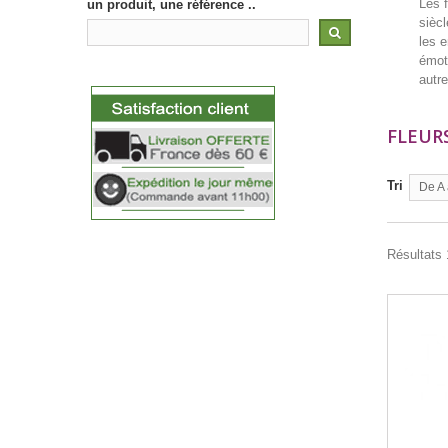
Les 
un produit, une référence ..
siècl
les e
émot
autr
FLEUR
Tri
De A 
Résultats 