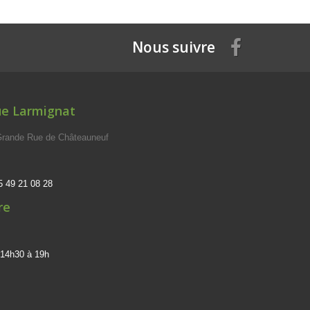
Nous suivre
ue Larmignat
 Grande Rue de Châteauneuf
5 49 21 08 28
re
 14h30 à 19h