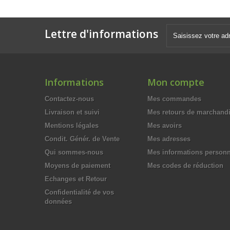
Lettre d'informations
Informations
Mon compte
Contactez-nous
Mes commandes
Livraison et suivi
Mes retours de marchand
Mentions légales
Mes avoirs
Condit. Génér. de Vente
Mes adresses
Qui sommes-nous
Mes informations personn
Moyens de paiement
Mes codes de réduction
Echanges et Retour
Confidentialité de vos
données