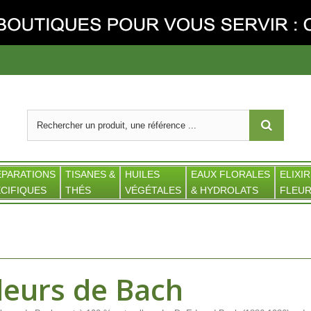
ÉPARATIONS
TISANES &
HUILES
EAUX FLORALES
ELIXIR
CIFIQUES
THÉS
VÉGÉTALES
& HYDROLATS
FLEUR
leurs de Bach