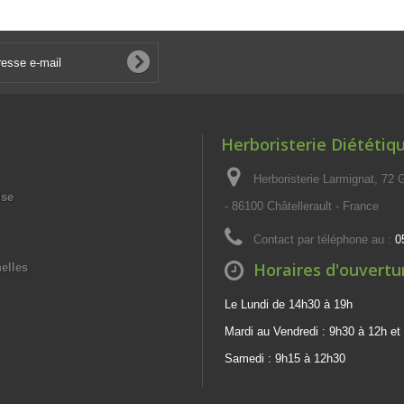
Herboristerie Diététiq
Herboristerie Larmignat, 72
ise
- 86100 Châtellerault - France
Contact par téléphone au :
0
Horaires d'ouvertu
elles
Le Lundi de 14h30 à 19h
Mardi au Vendredi : 9h30 à 12h et
Samedi : 9h15 à 12h30