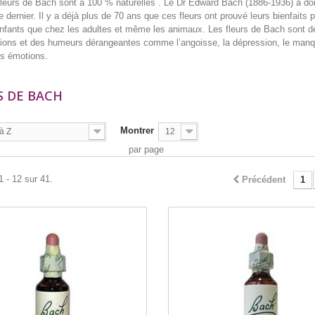
fleurs de Bach sont à 100 % naturelles . Le Dr Edward Bach (1886-1936) a do
e dernier. Il y a déjà plus de 70 ans que ces fleurs ont prouvé leurs bienfait
nfants que chez les adultes et même les animaux. Les fleurs de Bach sont des 
ions et des humeurs dérangeantes comme l’angoisse, la dépression, le manque
es émotions.
S DE BACH
Montrer
à Z
12
par page
1 - 12 sur 41.
Précédent
1