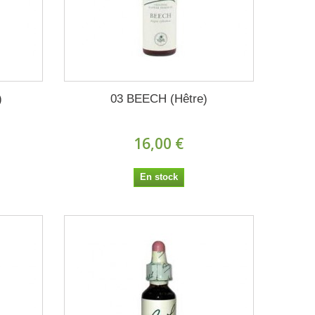
)
03 BEECH (Hêtre)
16,00 €
En stock