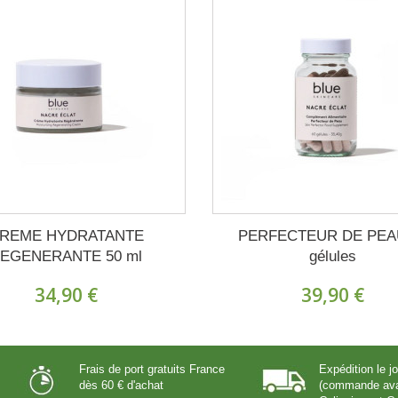
REME HYDRATANTE
PERFECTEUR DE PEA
EGENERANTE 50 ml
gélules
34,90 €
39,90 €
Frais de port gratuits France
Expédition le 
dès 60 € d'achat
(commande ava