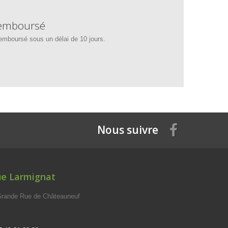
 remboursé
emboursé sous un délai de 10 jours.
Nous suivre
ue Larmignat
 Grande Rue de Châteauneuf