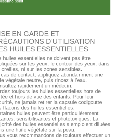
lissimo point
ISE EN GARDE ET
RÉCAUTIONS D’UTILISATION
ES HUILES ESSENTIELLES
 huiles essentielles ne doivent pas être
pliquées sur les yeux, le contour des yeux, dans
 oreilles, ni sur les zones sensibles.
 cas de contact, appliquez abondamment une
le végétale neutre, puis rincez à l’eau.
nsultez rapidement un médecin.
rdez toujours les huiles essentielles hors de
rtée et hors de vue des enfants. Pour leur
urité, ne jamais retirer la capsule codigoutte
 flacons des huiles essentielles.
rtaines huiles peuvent être particulièrement
itantes, sensibilisantes et phototoxiques. La
orité des huiles essentielles s’emploient diluées
ns une huile végétale sur la peau.
us vous recommandons de toujours effectuer un