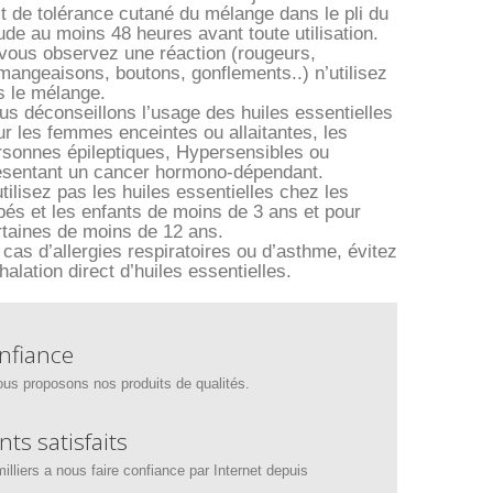
st de tolérance cutané du mélange dans le pli du
ude au moins 48 heures avant toute utilisation.
 vous observez une réaction (rougeurs,
mangeaisons, boutons, gonflements..) n’utilisez
s le mélange.
us déconseillons l’usage des huiles essentielles
ur les femmes enceintes ou allaitantes, les
rsonnes épileptiques, Hypersensibles ou
ésentant un cancer hormono-dépendant.
tilisez pas les huiles essentielles chez les
bés et les enfants de moins de 3 ans et pour
rtaines de moins de 12 ans.
cas d’allergies respiratoires ou d’asthme, évitez
nhalation direct d’huiles essentielles.
nfiance
us proposons nos produits de qualités.
nts satisfaits
illiers a nous faire confiance par Internet depuis