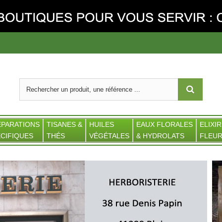
ÉPARATIONS
TISANES &
HUILES
EAUX FLORALES
ELIXIR
CIFIQUES
THÉS
VÉGÉTALES
& HYDROLATS
FLEUR