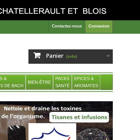
Contactez-nous
Connexion
Panier
(vide)
S &
PACKS
EPICES &
BIEN-ÊTRE
S DE BACH
SANTÉ
AROMATES