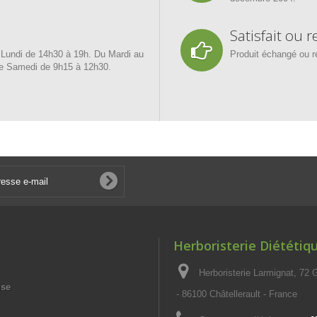
Satisfait ou
e Lundi de 14h30 à 19h. Du Mardi au
Produit échangé ou r
Le Samedi de 9h15 à 12h30.
Herboristerie Diététiq
Herboristerie Larmignat, 72
ise
- 86100 Châtellerault - France