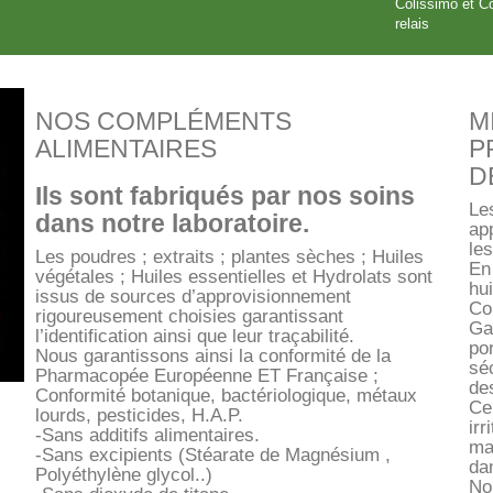
Colissimo et Co
relais
NOS COMPLÉMENTS
M
ALIMENTAIRES
P
D
Ils sont fabriqués par nos soins
Les
dans notre laboratoire.
ap
les
Les poudres ; extraits ; plantes sèches ; Huiles
En
végétales ; Huiles essentielles et Hydrolats sont
hui
issus de sources d’approvisionnement
Co
rigoureusement choisies garantissant
Ga
l’identification ainsi que leur traçabilité.
po
Nous garantissons ainsi la conformité de la
séc
Pharmacopée Européenne ET Française ;
des
Conformité botanique, bactériologique, métaux
Ce
lourds, pesticides, H.A.P.
irr
-Sans additifs alimentaires.
maj
-Sans excipients (Stéarate de Magnésium ,
da
Polyéthylène glycol..)
No