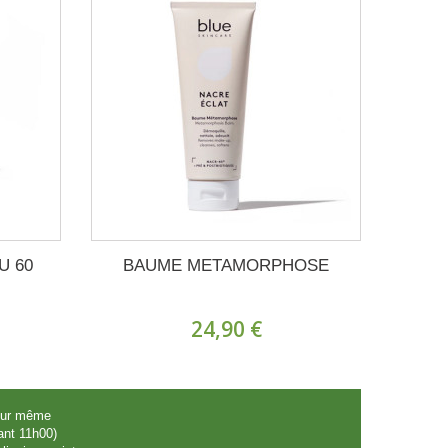
U 60
BAUME METAMORPHOSE
24,90 €
jour même
nt 11h00)