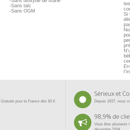
-Sans dioxyde de titane
te
-Sans talc
co
-Sans OGM
Si
dé
pa
No
po
pe
pr
N’u
bé
ce
En 
l’i
Sérieux et Co
 Gratuite pour la France dès 60 €
Depuis 1937, nous vo
98,9% de clie
Vous êtes plusieurs m
décembre 2004.