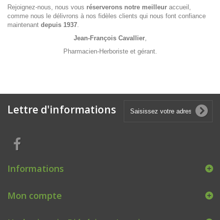
Rejoignez-nous, nous vous
réserverons notre meilleur
accueil,
comme nous le délivrons à nos fidèles clients qui nous font confiance
maintenant
depuis 1937
.
Jean-François Cavallier
,
Pharmacien-Herboriste et gérant.
Lettre d'informations
Informations
Mon compte