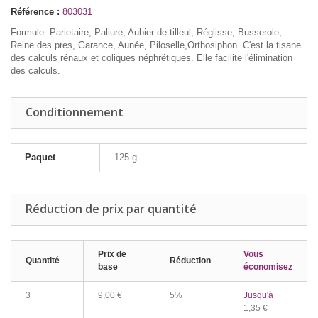
Référence :
803031
Formule: Parietaire, Paliure, Aubier de tilleul, Réglisse, Busserole,
Reine des pres, Garance, Aunée, Piloselle,Orthosiphon. C'est la tisane
des calculs rénaux et coliques néphrétiques. Elle facilite l'élimination
des calculs.
Conditionnement
Paquet
125 g
Réduction de prix par quantité
Prix de
Vous
Quantité
Réduction
base
économisez
3
9,00 €
5%
Jusqu'à
1,35 €