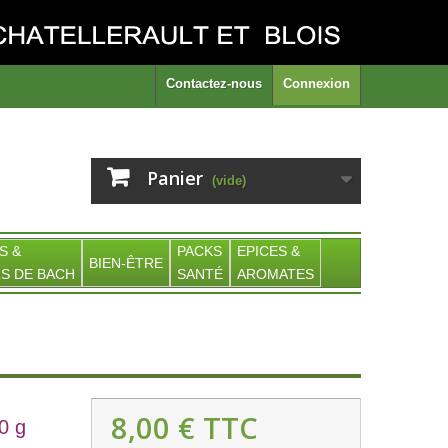
Contactez-nous
Connexion
Panier
(vide)
S &
PACKS
EPICES &
BIEN-ÊTRE
S DE BACH
SANTÉ
AROMATES
8,00 €
TTC
0 g