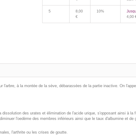
5
8,00
10%
Jusqu
€
4,00 
sur l'arbre, à la montée de la sève, débarassées de la partie inactive. On l'ap
la dissolution des urates et élimination de l'acide urique, s'opposant ainsi à l
à diminuer l'oedème des membres inférieurs ainsi que le taux d'albumine et de
les, l'arthrite ou les crises de goutte.