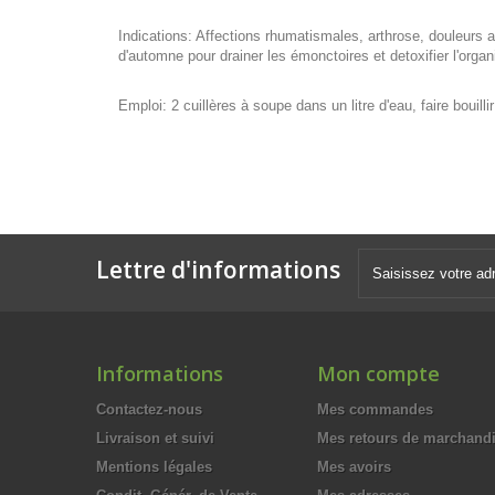
Indications: Affections rhumatismales, arthrose, douleurs ar
d'automne pour drainer les émonctoires et detoxifier l'orga
Emploi: 2 cuillères à soupe dans un litre d'eau, faire bouil
Lettre d'informations
Informations
Mon compte
Contactez-nous
Mes commandes
Livraison et suivi
Mes retours de marchand
Mentions légales
Mes avoirs