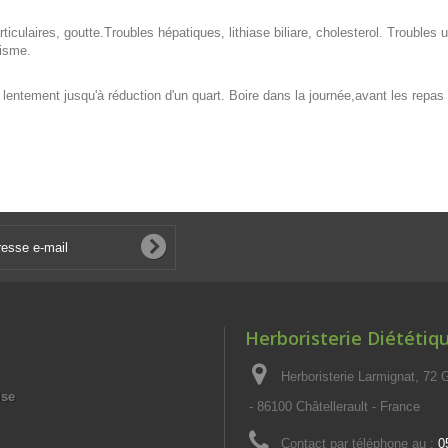
ticulaires, goutte.Troubles hépatiques, lithiase biliare, cholesterol. Troubles 
nisme.
lir lentement jusqu'à réduction d'un quart. Boire dans la journée,avant les repa
Herboristerie Diététiq
Herboristerie Larmignat, 72
ise
- 86100 Châtellerault - France
Contact par téléphone au :
0