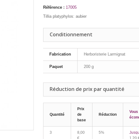
Référence :
17005
Tillia platyphylos: aubier
Conditionnement
Fabrication
Herboristerie Larmignat
Paquet
200 g
Réduction de prix par quantité
Prix
Vous
Quantité
de
Réduction
écon
base
3
8,00
5%
Jusqu
€
1,20 