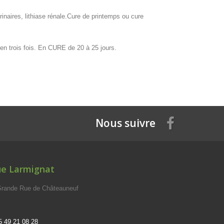
urinaires, lithiase rénale.Cure de printemps ou cure
s en trois fois. En CURE de 20 à 25 jours.
Nous suivre
ue Larmignat
 Grande Rue de Châteauneuf
5 49 21 08 28