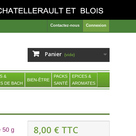
Contactez-nous
Connexion
Panier
(vide)
S &
PACKS
EPICES &
BIEN-ÊTRE
S DE BACH
SANTÉ
AROMATES
8,00 €
TTC
 50 g