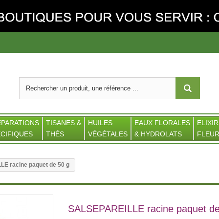
ÉPARATIONS
TISANES &
HUILES
EAUX FLORALES
ELIXIR
CIFIQUES
THÉS
VÉGÉTALES
& HYDROLATS
FLEUR
E racine paquet de 50 g
SALSEPAREILLE racine paquet de