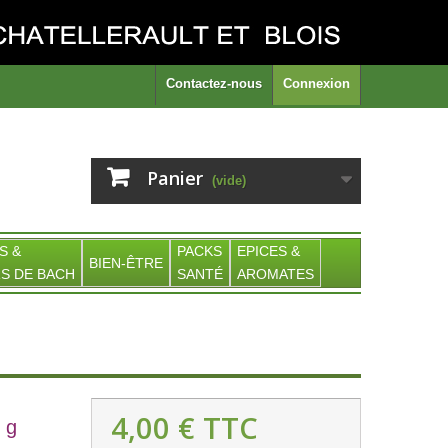
Contactez-nous
Connexion
Panier
(vide)
S &
PACKS
EPICES &
BIEN-ÊTRE
S DE BACH
SANTÉ
AROMATES
4,00 €
TTC
 g