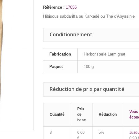
Référence :
17055
Hibiscus sabdariffa ou Karkadé ou Thé d'Abyssinie
Conditionnement
Fabrication
Herboristerie Larmignat
Paquet
100 g
Réduction de prix par quantité
Prix
Vous
Quantité
de
Réduction
écon
base
3
6,00
5%
Jusqu
€
0,90 