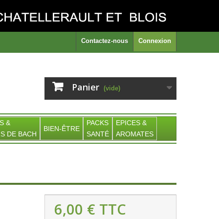
Contactez-nous
Connexion
Panier
(vide)
S &
PACKS
EPICES &
BIEN-ÊTRE
S DE BACH
SANTÉ
AROMATES
6,00 €
TTC