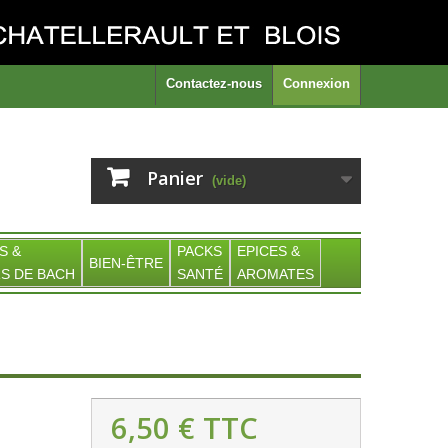
Contactez-nous
Connexion
Panier
(vide)
S &
PACKS
EPICES &
BIEN-ÊTRE
S DE BACH
SANTÉ
AROMATES
6,50 €
TTC