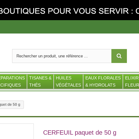
ÉPARATIONS
TISANES &
HUILES
EAUX FLORALES
ELIXIR
CIFIQUES
THÉS
VÉGÉTALES
& HYDROLATS
FLEUR
uet de 50 g
CERFEUIL paquet de 50 g