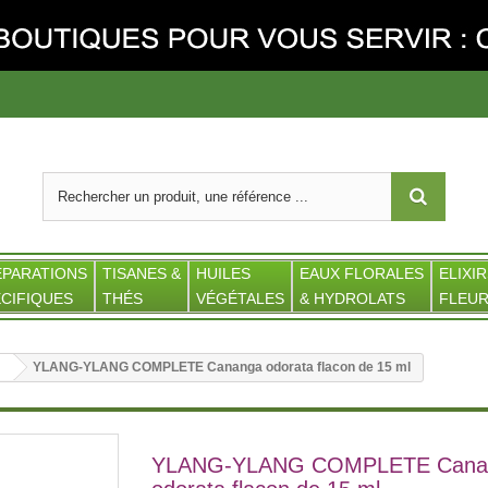
ÉPARATIONS
TISANES &
HUILES
EAUX FLORALES
ELIXIR
CIFIQUES
THÉS
VÉGÉTALES
& HYDROLATS
FLEUR
YLANG-YLANG COMPLETE Cananga odorata flacon de 15 ml
YLANG-YLANG COMPLETE Cana