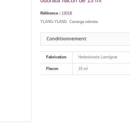
odorata flacon de 15 ml
Référence :
1301B
YLANG-YLANG Cananga odorata
Conditionnement
Fabrication
Herboristerie Larmignat
Flacon
15 ml