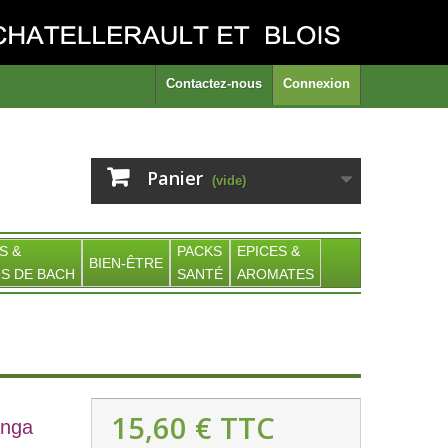
Contactez-nous
Connexion
Panier
(vide)
S &
PACKS
EPICES &
BIEN-ÊTRE
S DE BACH
SANTÉ
AROMATES
15,60 €
TTC
nga