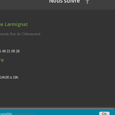
Nous suivre
ue Larmignat
 Grande Rue de Châteauneuf
5 49 21 08 28
re
 14h30 à 19h
Ok
 possible.
en savoir plus