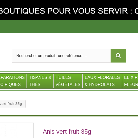
ÉPARATIONS
TISANES &
HUILES
EAUX FLORALES
ELIXIR
CIFIQUES
THÉS
VÉGÉTALES
& HYDROLATS
FLEUR
vert fruit 35g
Anis vert fruit 35g