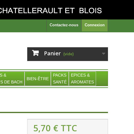
Contactez-nous
Connexion
Panier
(vide)
S &
PACKS
EPICES &
BIEN-ÊTRE
S DE BACH
SANTÉ
AROMATES
5,70 €
TTC