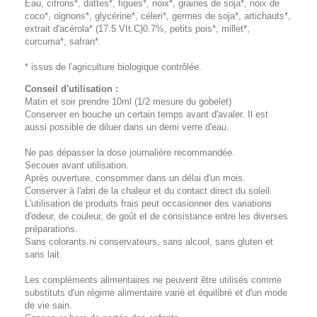
Eau, citrons*, dattes*, figues*, noix*, graines de soja*, noix de
coco*, oignons*, glycérine*, céleri*, germes de soja*, artichauts*,
extrait d'acérola* (17.5 VIt.C)0.7%, petits pois*, millet*,
curcuma*, safran*.
* issus de l'agriculture biologique contrôlée.
Conseil d'utilisation :
Matin et soir prendre 10ml (1/2 mesure du gobelet)
Conserver en bouche un certain temps avant d'avaler. Il est
aussi possible de diluer dans un demi verre d'eau.
Ne pas dépasser la dose journalière recommandée.
Secouer avant utilisation.
Après ouverture, consommer dans un délai d'un mois.
Conserver à l'abri de la chaleur et du contact direct du soleil.
L'utilisation de produits frais peut occasionner des variations
d'odeur, de couleur, de goût et de consistance entre les diverses
préparations.
Sans colorants ni conservateurs, sans alcool, sans gluten et
sans lait.
Les compléments alimentaires ne peuvent être utilisés comme
substituts d'un régime alimentaire varié et équilibré et d'un mode
de vie sain.