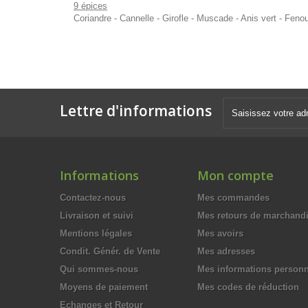
9 épices
Coriandre - Cannelle - Girofle - Muscade - Anis vert - Fenou
Lettre d'informations
Informations
Mon compte
Contactez-nous
Mes commandes
Livraison et suivi
Mes retours de marchand
Mentions légales
Mes avoirs
Condit. Génér. de Vente
Mes adresses
Qui sommes-nous
Mes informations personn
Moyens de paiement
Mes codes de réduction
Echanges et Retour