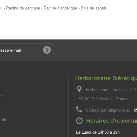
il - Racine de gentiane - Racine d’angélique - Bois de santal.
Herboristerie Diététiq
Herboristerie Larmignat, 72
ise
- 86100 Châtellerault - France
Contact par téléphone au :
0
Horaires d'ouvertu
elles
Le Lundi de 14h30 à 19h