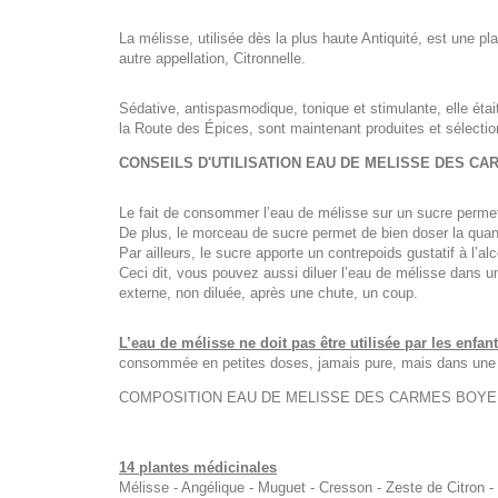
La mélisse, utilisée dès la plus haute Antiquité, est une pl
autre appellation, Citronnelle.
Sédative, antispasmodique, tonique et stimulante, elle étai
la Route des Épices, sont maintenant produites et sélecti
CONSEILS D'UTILISATION EAU DE MELISSE DES C
Le fait de consommer l’eau de mélisse sur un sucre permet 
De plus, le morceau de sucre permet de bien doser la quant
Par ailleurs, le sucre apporte un contrepoids gustatif à l’alc
Ceci dit, vous pouvez aussi diluer l’eau de mélisse dans u
externe, non diluée, après une chute, un coup.
L’eau de mélisse ne doit pas être utilisée par les enfa
consommée en petites doses, jamais pure, mais dans une 
COMPOSITION EAU DE MELISSE DES CARMES BOYE
14 plantes médicinales
Mélisse - Angélique - Muguet - Cresson - Zeste de Citron -