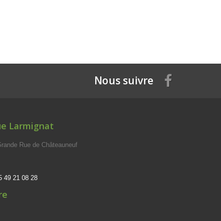
Nous suivre
ue Larmignat
 Grande Rue de Châteauneuf
5 49 21 08 28
re