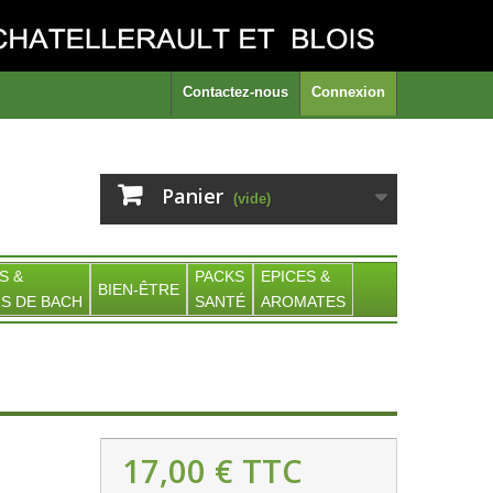
Contactez-nous
Connexion
Panier
(vide)
S &
PACKS
EPICES &
BIEN-ÊTRE
S DE BACH
SANTÉ
AROMATES
17,00 €
TTC