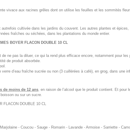
ante vivace aux racines grêles dont on utilise les feuilles et les sommités fleu
t autrefois cultivée dans les jardins du couvent. Les autres plantes et épices
onnées fraîches ou séchées, dans les plantations du monde entier.
ARMES BOYER FLACON DOUBLE 10 CL
de ne pas la diluer, ce qui la rend plus efficace encore, notamment pour les
ité de produit absorbée.
ool.
n verre d’eau fraîche sucrée ou non (3 cuillérées à café), en grog, dans une i
nts de moins de 12 ans
, en raison de l’alcool que le produit contient. Et pour 
boisson ou sur un sucre.
R FLACON DOUBLE 10 CL
 Marjolaine - Coucou - Sauge - Romarin - Lavande - Armoise - Sarriette - Cam