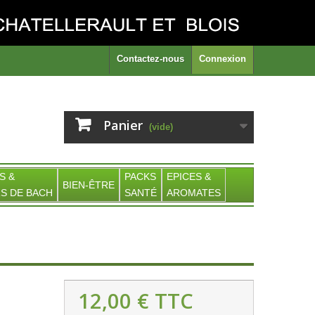
Contactez-nous
Connexion
Panier
(vide)
S &
PACKS
EPICES &
BIEN-ÊTRE
S DE BACH
SANTÉ
AROMATES
12,00 €
TTC