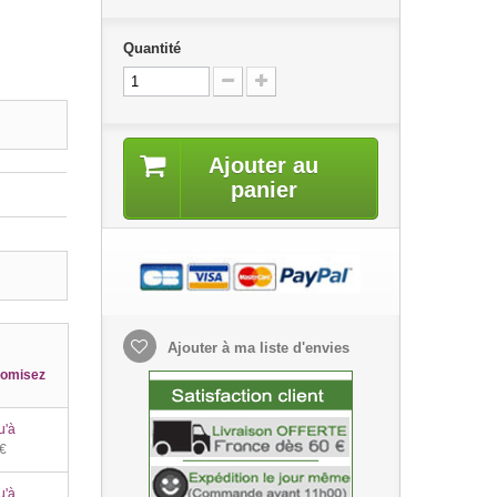
Quantité
Ajouter au
panier
Ajouter à ma liste d'envies
omisez
u'à
 €
u'à