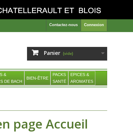
Contactez-nous
Connexion
Panier
(vide)
S &
PACKS
EPICES &
BIEN-ÊTRE
S DE BACH
SANTÉ
AROMATES
n page Accueil