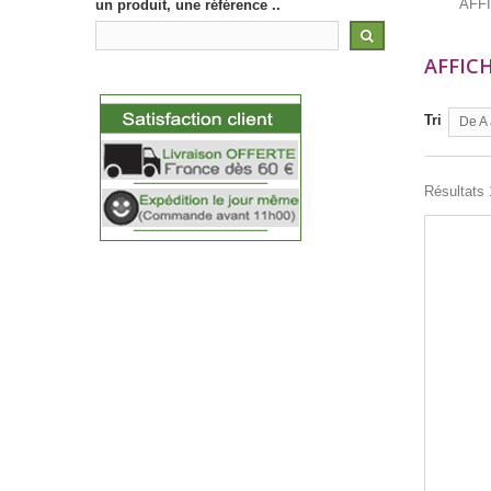
AFFI
un produit, une référence ..
AFFIC
Tri
De A 
Résultats 1