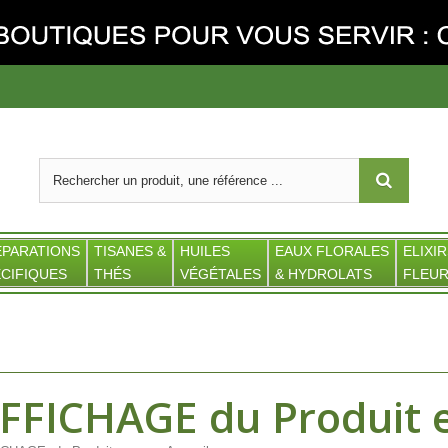
ÉPARATIONS
TISANES &
HUILES
EAUX FLORALES
ELIXIR
CIFIQUES
THÉS
VÉGÉTALES
& HYDROLATS
FLEUR
FFICHAGE du Produit e